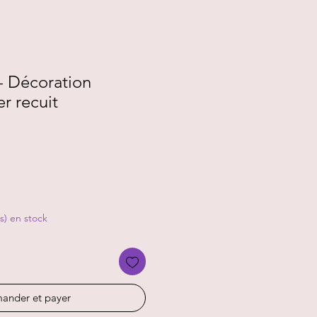
 - Décoration
er recuit
(s) en stock
nder et payer