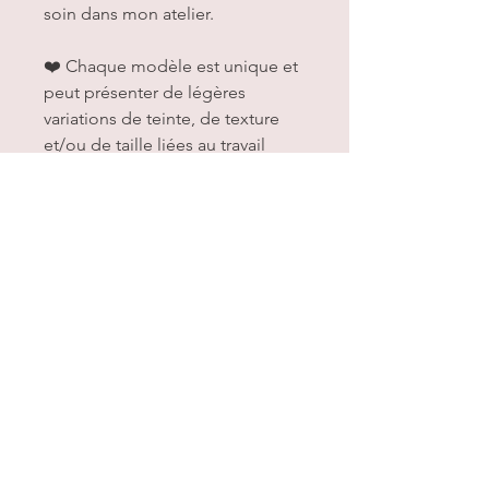
soin dans mon atelier.
❤️ Chaque modèle est unique et
peut présenter de légères
variations de teinte, de texture
et/ou de taille liées au travail
artisanal du bois.
💡 Retrouvez également les
autres univers kawaii disponibles
sur la boutique :
chats, gourmandises, dinosaures,
pandas roux, renards et bien
d’autres créations à découvrir ✨