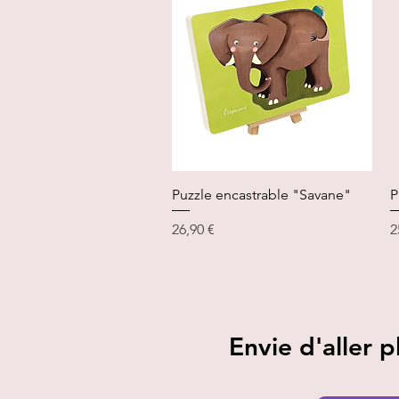
Aperçu rapide
Puzzle encastrable "Savane"
P
Prix
P
26,90 €
2
Envie d'aller p