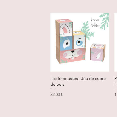
Aperçu rapide
Les frimousses - Jeu de cubes
P
de bois
F
Prix
P
32,00 €
1