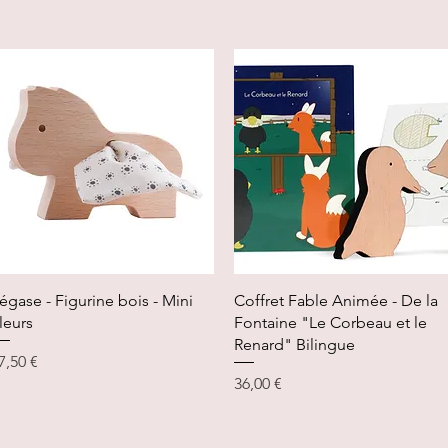
Aperçu rapide
Aperçu rapide
égase - Figurine bois - Mini
Coffret Fable Animée - De la
leurs
Fontaine "Le Corbeau et le
Renard" Bilingue
rix
7,50 €
Prix
36,00 €