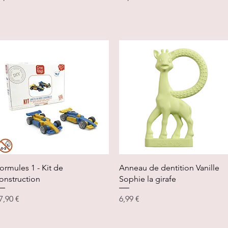
Aperçu rapide
Aperçu rapide
ormules 1 - Kit de
Anneau de dentition Vanille
onstruction
Sophie la girafe
rix
Prix
7,90 €
6,99 €