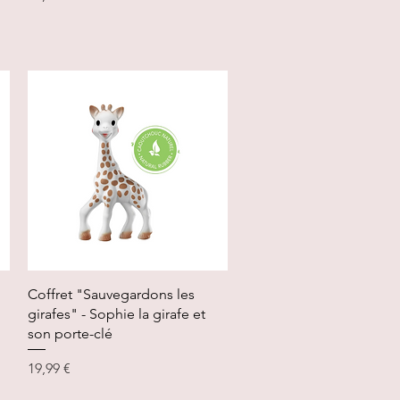
Aperçu rapide
Coffret "Sauvegardons les
girafes" - Sophie la girafe et
son porte-clé
Prix
19,99 €