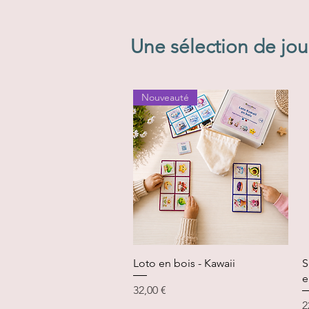
Une sélection de jou
Nouveauté
Aperçu rapide
Loto en bois - Kawaii
S
e
Prix
32,00 €
P
2