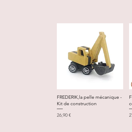
Aperçu rapide
FREDERIK,la pelle mécanique -
F
Kit de construction
c
Prix
P
26,90 €
2