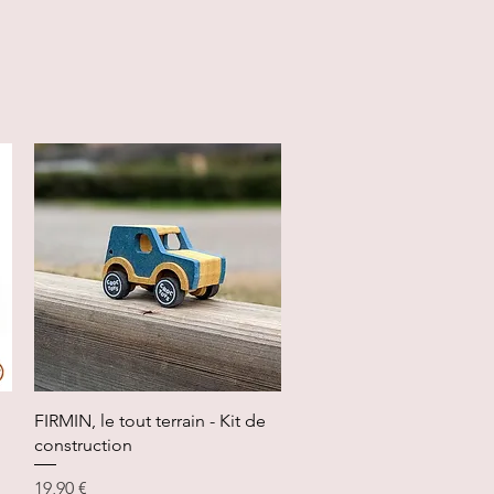
Aperçu rapide
FIRMIN, le tout terrain - Kit de
construction
Prix
19,90 €