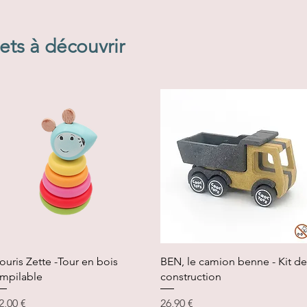
ets à découvrir
Aperçu rapide
Aperçu rapide
ouris Zette -Tour en bois
BEN, le camion benne - Kit de
mpilable
construction
rix
Prix
2,00 €
26,90 €