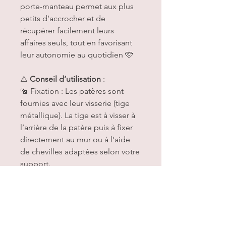
porte-manteau permet aux plus
petits d’accrocher et de
récupérer facilement leurs
affaires seuls, tout en favorisant
leur autonomie au quotidien 🩷
⚠️
Conseil d’utilisation
:
🔩 Fixation : Les patères sont
fournies avec leur visserie (tige
métallique). La tige est à visser à
l’arrière de la patère puis à fixer
directement au mur ou à l’aide
de chevilles adaptées selon votre
support.
Ces porte-manteaux sont parfaits
pour suspendre des vêtements,
accessoires ou petits sacs légers.
Éviter les charges trop lourdes
(cartable rempli par exemple).