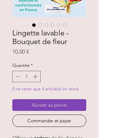
Lingette lavable -
Bouquet de fleur
Prix
10,00 €
Quantité
*
Il ne reste que 4 article(s) en stock
Ajouter au panier
Commander et payer
Offrez un
cadeau
de fin d'année