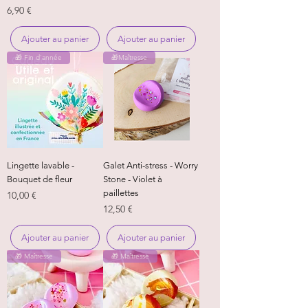
Prix
6,90 €
Ajouter au panier
Ajouter au panier
🎁 Fin d'année
🎁Maîtresse
Lingette lavable -
Galet Anti-stress - Worry
Bouquet de fleur
Stone - Violet à
paillettes
Prix
10,00 €
Prix
12,50 €
Ajouter au panier
Ajouter au panier
🎁 Maîtresse
🎁 Maîtresse