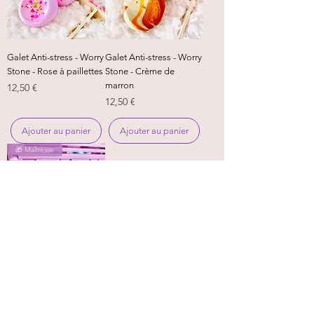
Galet Anti-stress - Worry
Galet Anti-stress - Worry
Stone - Rose à paillettes
Stone - Crème de
marron
Prix
12,50 €
Prix
12,50 €
Ajouter au panier
Ajouter au panier
🎁 Maîtresse
Galet Anti-stress - Worry
Stone - Fraise Myrtille
Prix
12,50 €