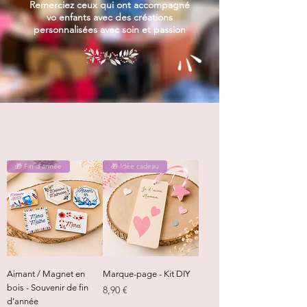
Remerciez ceux qui ont accompagné
vo enfants avec des créations
personnalisées avec soin et passion
🎁 Fin d'année
🎁 Idée cadeau
Aimant / Magnet en
Marque-page - Kit DIY
bois - Souvenir de fin
Prix
8,90 €
d’année