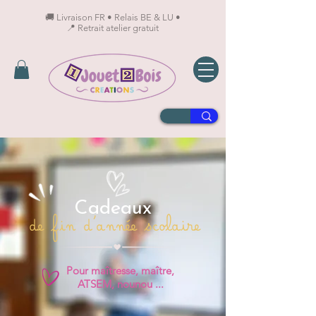
🚚 Livraison FR • Relais BE & LU •
📍 Retrait atelier gratuit
Cadeaux
de fin d'année scolaire
Pour maîtresse, maître,
ATSEM, nounou ...