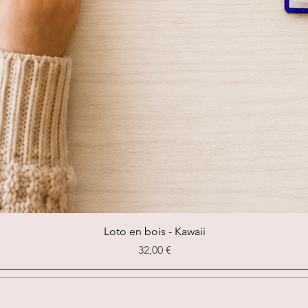
Aperçu rapide
Loto en bois - Kawaii
Prix
32,00 €