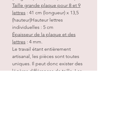
Taille grande plaque pour 8 et 9
lettres
: 41 cm (longueur) x 13,5
(hauteur)Hauteur lettres
individuelles : 5 cm
Épaisseur de la plaque et des
lettres
: 4 mm.
Le travail étant entièrement
artisanal, les pièces sont toutes
uniques. Il peut donc exister des
légères différences de taille. Les
découpes peuvent également
être différentes.
Article de décoration
. Les Lettres
et les patères ne sont pas à
laisser sans surveillance aux
enfants de moins de 3 ans.
Petites pièces, risque
d’étouffement.